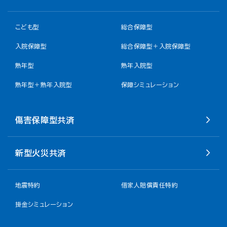
こども型
総合保障型
入院保障型
総合保障型＋入院保障型
熟年型
熟年入院型
熟年型＋熟年入院型
保障シミュレーション
傷害保障型共済
新型火災共済
地震特約
借家人賠償責任特約
掛金シミュレーション